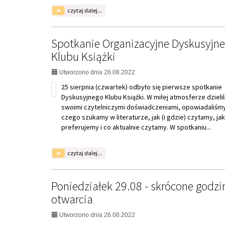
Książki
Utworzono dnia 26.08.2022
na
czytaj dalej...
temat:
Poniedziałek
29.08
-
skrócone
godziny
otwarcia
Pierwsza strona
Copyright © 2026 Biblioteka Publiczna Gminy Halinów
Projekt i realizacja:
Interefekt