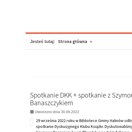
29 września 2022 roku w Bibliotece Gminy Halinów odb
spotkanie Dyskusyjnego Klubu Książki. Dyskutowaliśmy
Szymona Banaszczyka pt. "Tryptyk z podróży". Opinie
Klubowiczów były podzielone: zwolennicy akcentowal
interesujące podejście do...
na
czytaj dalej...
temat:
Spotkanie
DKK
Zapraszamy na 1 PIKNIK BIBLIOTEC
+
spotkanie
Utworzono dnia 20.09.2022
z
Szymonem
Banaszczykiem
na
czytaj dalej...
temat:
Zapraszamy
na
Academica - Biblioteka czynna w so
1
PIKNIK
Utworzono dnia 01.09.2022
BIBLIOTECZNY