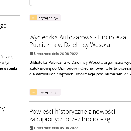
zakupionych przez Bibliotekę
Publiczna
w
Utworzono dnia 05.08.2022
Dzielnicy
Wesoła
Szanowni Czytelnicy, do zbiorów naszej Biblioteki trafi
partia nowości. Znajdziecie wśród nich kryminały, powi
fantasy, reportaż, romanse i sensację. Warto również 
uwagę na następujące powieści historyczne: - “Żona...
na
czytaj dalej...
temat:
Powieści
historyczne
26
27
28
29
30
z
nowości
zakupionych
przez
Bibliotekę