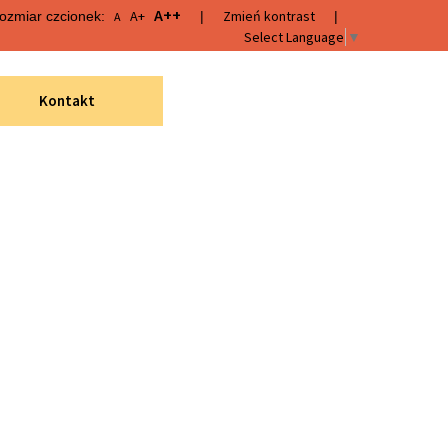
A++
A+
Zmień kontrast
ozmiar czcionek:
|
|
A
Select Language
▼
Kontakt
Wyszukiwarka
Wyszukaj
Menu
„Infrastruktura bibliotek
2021–2025”
Wydarzenia
Katalogi innych bibliotek
Dyskusyjny Klub Książki
Projekt "Fantastyczny
lioteczny.
Halinów" 2023