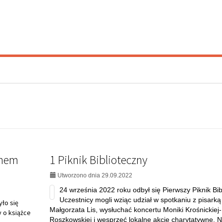
Uczestnicy mogli wziąc udział w spotkaniu z pisarką
yło się
Małgorzata Lis, wysłuchać koncertu Moniki Krośnickiej-
 o książce
Roszkowskiej i wesprzeć lokalne akcje charytatywne. 
najmłodszych czekały dmuchańce i pokaz teatru kamishi
i
na
czytaj dalej...
temat:
1
Piknik
Nowy plac zabaw w Kazimierowie
Biblioteczny
ZNY
Utworzono dnia 29.09.2022
Najmłodsi mieszkańcy gminy Halinów mogą bawić się na
powietrzu w bezpiecznych warunkach dzięki wsparciu PS
sołectwie Kazimierów powstał nowy plac zabaw. Inwestyc
zrealizowana dzięki zwycięskiemu projektowi...
na
czytaj dalej...
temat:
Nowy
boty
plac
Warsztaty decoupage - skrócone god
zabaw
w
pracy Wypożyczalni
Kazimierowie