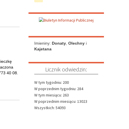
ła kolejna
eści
zwrócić
Do góry