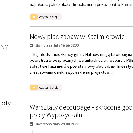
Utworzono dnia 29.08.2022
na
czytaj dalej...
temat:
ego
Warsztaty
decoupage
Wycieczka Autokarowa - Biblioteka
-
skrócone
Publiczna w Dzielnicy Wesoła
godziny
pracy
Utworzono dnia 26.08.2022
iśmy się
Wypożyczalni
y o tym
Biblioteka Publiczna w Dzielnicy Wesoła organizuje wy
ie gatunki
autokarową do Opinogóry i Ciechanowa. Oferta przez
dla wszystkich chętnych. Informacje pod numerem 22 
na
czytaj dalej...
temat:
Wycieczka
ny
Autokarowa
Powieści historyczne z nowości
-
Biblioteka