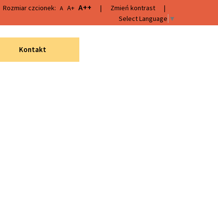
A++
Rozmiar czcionek:
A+
|
Zmień kontrast
|
A
Select Language
▼
Kontakt
Wyszukiwarka
Wyszukaj
Menu
„Infrastruktura bibliotek
2021–2025”
Wydarzenia
Katalogi innych bibliotek
Dyskusyjny Klub Książki
Projekt "Fantastyczny
Halinów" 2023