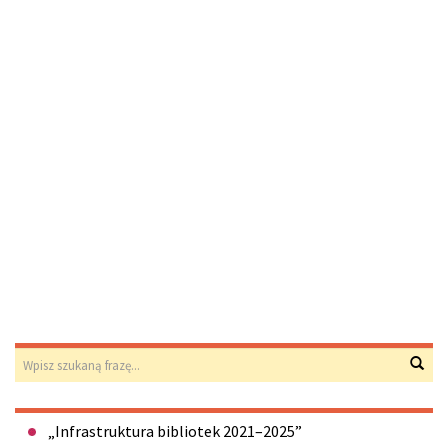
Wyszukiwarka
Wys
Menu
„Infrastruktura bibliotek 2021–2025”