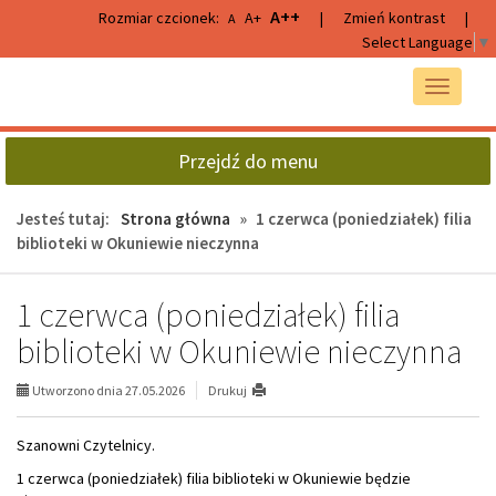
Przejdź
Przejdź
A++
Rozmiar czcionek:
A+
|
Zmień kontrast
|
A
do
do
Select Language
▼
głównej
wyszukiwarki
treści
Przełącz
nawigacj
Przejdź do menu
Jesteś tutaj:
Strona główna
»
1 czerwca (poniedziałek) filia
biblioteki w Okuniewie nieczynna
1 czerwca (poniedziałek) filia
biblioteki w Okuniewie nieczynna
Utworzono dnia 27.05.2026
Drukuj
Szanowni Czytelnicy.
1 czerwca (poniedziałek) filia biblioteki w Okuniewie będzie