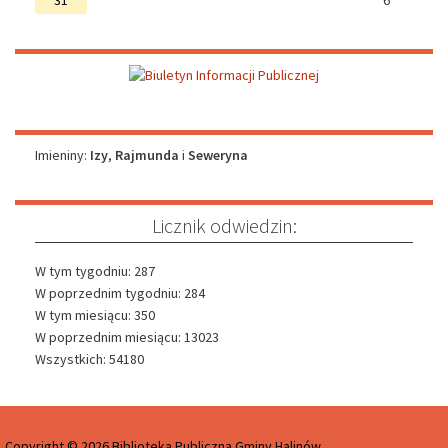
Imieniny
Imieniny:
Izy
,
Rajmunda
i
Seweryna
Licznik odwiedzin:
W tym tygodniu: 287
W poprzednim tygodniu: 284
W tym miesiącu: 350
W poprzednim miesiącu: 13023
Wszystkich: 54180
Copyright © 2026 Biblioteka Publiczna Gminy Halinów