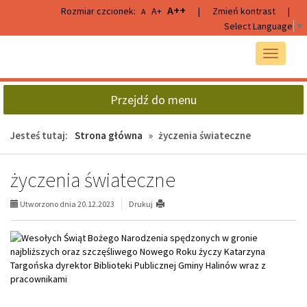
Przejdź
Przejdź
A++
Rozmiar czcionek:
A+
|
Zmień kontrast
|
A
do
do
Select Language
▼
głównej
wyszukiwarki
treści
Przełącz
nawigacj
Przejdź do menu
Jesteś tutaj:
Strona główna
»
życzenia świateczne
życzenia świateczne
Utworzono dnia 20.12.2023
Drukuj