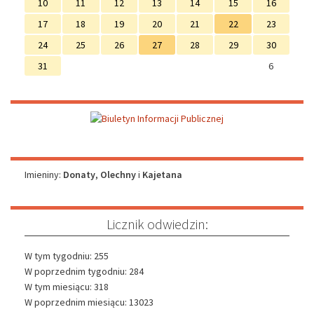
10
11
12
13
14
15
16
17
18
19
20
21
22
23
24
25
26
27
28
29
30
31
6
Imieniny
Imieniny:
Donaty
,
Olechny
i
Kajetana
Licznik odwiedzin:
W tym tygodniu: 255
W poprzednim tygodniu: 284
W tym miesiącu: 318
W poprzednim miesiącu: 13023