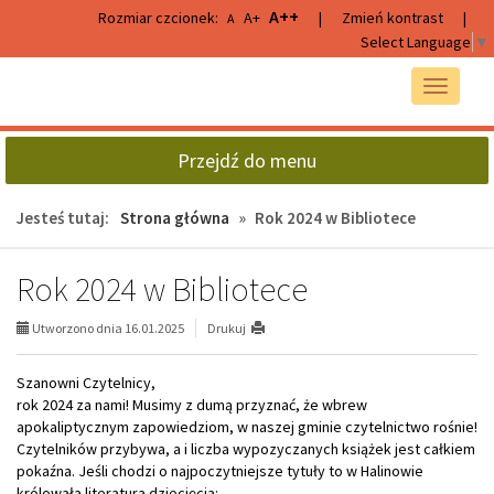
Przejdź
Przejdź
A++
Rozmiar czcionek:
A+
|
Zmień kontrast
|
A
do
do
Select Language
▼
głównej
wyszukiwarki
treści
Przełącz
nawigacj
Przejdź do menu
Jesteś tutaj:
Strona główna
»
Rok 2024 w Bibliotece
Rok 2024 w Bibliotece
Utworzono dnia 16.01.2025
Drukuj
Szanowni Czytelnicy,
rok 2024 za nami! Musimy z dumą przyznać, że wbrew
apokaliptycznym zapowiedziom, w naszej gminie czytelnictwo rośnie!
Czytelników przybywa, a i liczba wypozyczanych książek jest całkiem
pokaźna. Jeśli chodzi o najpoczytniejsze tytuły to w Halinowie
królowała literatura dziecięcia: