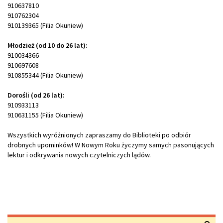
910637810
910762304
910139365 (Filia Okuniew)
Młodzież (od 10 do 26 lat):
910034366
910697608
910855344 (Filia Okuniew)
Dorośli (od 26 lat):
910933113
910631155 (Filia Okuniew)
Wszystkich wyróżnionych zapraszamy do Biblioteki po odbiór
drobnych upominków! W Nowym Roku życzymy samych pasonujących
lektur i odkrywania nowych czytelniczych lądów.
Wyszukiwarka