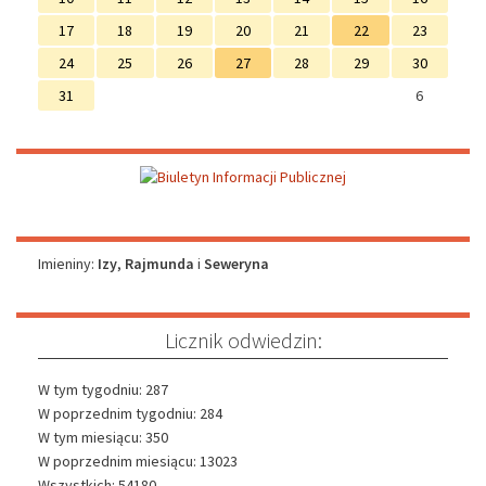
17
18
19
20
21
22
23
24
25
26
27
28
29
30
31
6
Imieniny
Imieniny:
Izy
,
Rajmunda
i
Seweryna
Licznik odwiedzin:
W tym tygodniu: 287
W poprzednim tygodniu: 284
W tym miesiącu: 350
W poprzednim miesiącu: 13023
Wszystkich: 54180