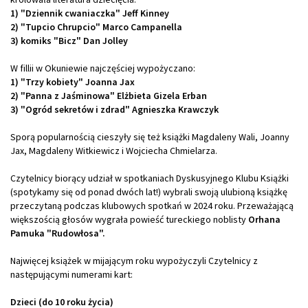
1) "Dziennik cwaniaczka" Jeff Kinney
2) "Tupcio Chrupcio" Marco Campanella
3) komiks "Bicz" Dan Jolley
W fillii w Okuniewie najczęściej wypożyczano:
1) "Trzy kobiety" Joanna Jax
2) "Panna z Jaśminowa" Elżbieta Gizela Erban
3) "Ogród sekretów i zdrad" Agnieszka Krawczyk
Sporą popularnością cieszyły się też książki Magdaleny Wali, Joanny
Jax, Magdaleny Witkiewicz i Wojciecha Chmielarza.
Czytelnicy biorący udział w spotkaniach Dyskusyjnego Klubu Książki
(spotykamy się od ponad dwóch lat!) wybrali swoją ulubioną książkę
przeczytaną podczas klubowych spotkań w 2024 roku. Przeważającą
większością głosów wygrała powieść tureckiego noblisty
Orhana
Pamuka "Rudowłosa".
Najwięcej książek w mijającym roku wypożyczyli Czytelnicy z
następującymi numerami kart:
Dzieci (do 10 roku życia)