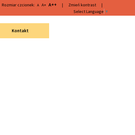
A++
Rozmiar czcionek:
A+
|
Zmień kontrast
|
A
Select Language
▼
Kontakt
Wyszukiwarka
Wyszukaj
Menu
„Infrastruktura bibliotek
2021–2025”
Wydarzenia
 kukiełkowe
Katalogi innych bibliotek
Dyskusyjny Klub Książki
istorię
Projekt "Fantastyczny
Halinów" 2023
e śledziły