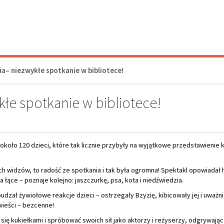
ieści – bezcenne!
się kukiełkami i spróbować swoich sił jako aktorzy i reżyserzy, odgrywają
e na długo pozostanie w naszej pamięci!
zia poznaje świat"