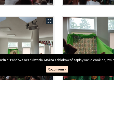
spełniał Państwa oczekiwania. Można zablokować zapisywanie cookies, zmie
Rozumiem
×