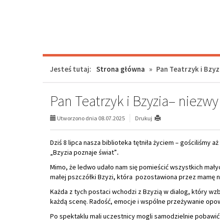
każdą scenę. Radość, emocje i wspólne przeżywanie opow
Po spektaklu mali uczestnicy mogli samodzielnie pobawić 
mini-przedstawienia.
To było naprawdę udane i pełne uśmiechu spotkanie, któr
"Bzy