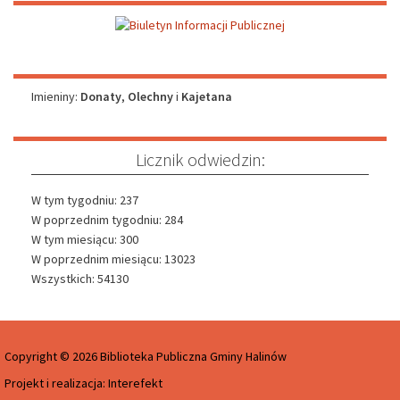
Imieniny
Imieniny:
Donaty
,
Olechny
i
Kajetana
Licznik odwiedzin:
W tym tygodniu: 237
W poprzednim tygodniu: 284
W tym miesiącu: 300
W poprzednim miesiącu: 13023
Wszystkich: 54130
Copyright © 2026 Biblioteka Publiczna Gminy Halinów
Projekt i realizacja:
Interefekt