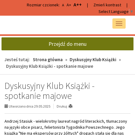
Przejdź
Przejdź
A++
Rozmiar czcionek:
A+
|
Zmień kontrast
|
A
do
do
Select Language
▼
głównej
wyszukiwarki
treści
Przełącz
nawigacj
Przejdź do menu
Jesteś tutaj:
Strona główna
»
Dyskusyjny Klub Książki
»
Dyskusyjny Klub Książki - spotkanie majowe
Dyskusyjny Klub Książki -
spotkanie majowe
Utworzono dnia 29.05.2025
Drukuj
Andrzej Stasiuk - wielokrotny laureat nagród literackich, tłumaczony
na języki obce pisarz, felietonista Tygodnika Powszechnego. Jego
książka "Nie ma ekspersów przy żółtych" drogach stała się dla nas