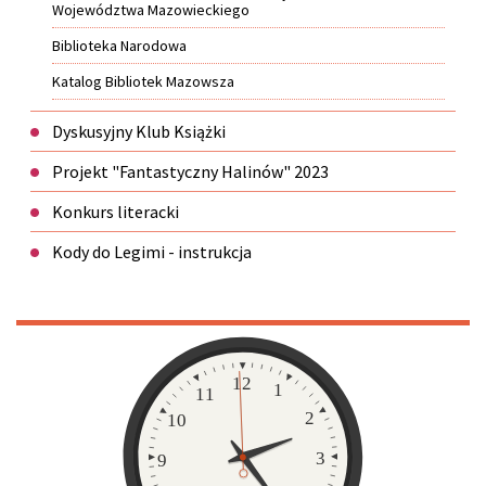
Województwa Mazowieckiego
Biblioteka Narodowa
Katalog Bibliotek Mazowsza
Dyskusyjny Klub Książki
Projekt "Fantastyczny Halinów" 2023
Konkurs literacki
Kody do Legimi - instrukcja
Zegar
12
1
11
2
10
3
9