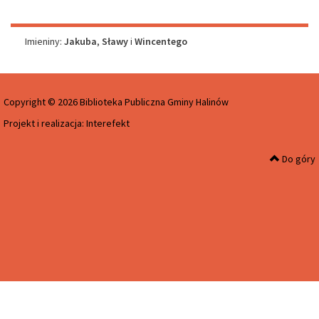
Imieniny
Imieniny:
Jakuba
,
Sławy
i
Wincentego
Copyright © 2026 Biblioteka Publiczna Gminy Halinów
Projekt i realizacja:
Interefekt
Do góry